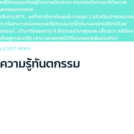
คลินิกของเราตั้งอยู่ใจกลางเมืองสาธร สามารถเดินทางมาได้สะดวก
สบายหลากหลาย
เส้นทาง BTS : ลงที่สถานีเซนต์หลุยส์ ทางออก 2 แล้วเดินเข้าซอยสาทร
11 หรือสามารถนั่งรถแดงหรือวินมอเตอร์ไซค์มาลงหน้าคลินิกได้เลย
รถยนต์ : เข้ามาที่ซอยสาทร 11 ขับตรงเข้ามาสุดซอย เลี้ยวขวา คลินิกจะ
ตั้งอยู่ทางขวามือ (สามารถจอดรถได้ที่ลานจอดรถฝั่งตรงข้าม)
LATEST NEWS
ความรู้ทันตกรรม