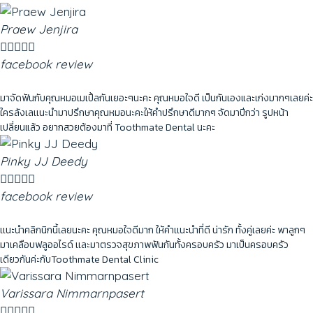
Praew Jenjira





facebook review
มาจัดฟันกับคุณหมอเมเปิ้ลกันเยอะๆนะคะ คุณหมอใจดี เป็นกันเองและเก่งมากๆเลยค่ะ
ใครลังเลเเนะนำมาปรึกษาคุณหมอนะคะให้คำปรึกษาดีมากๆ จัดมาปีกว่า รูปหน้า
เปลี่ยนแล้ว อยากสวยต้องมาที่ Toothmate Dental นะคะ
Pinky JJ Deedy





facebook review
เเนะนำคลิกนิกนี้เลยนะคะ คุณหมอใจดีมาก ให้คำเเนะนำที่ดี น่ารัก ทั้งคู่เลยค่ะ พาลูกๆ
มาเคลือบฟลูออไรด์ เเละมาตรวจสุขภาพฟันกันทั้งครอบครัว มาเป็นครอบครัว
เดียวกันค่ะกับToothmate Dental Clinic
Varissara Nimmarnpasert




