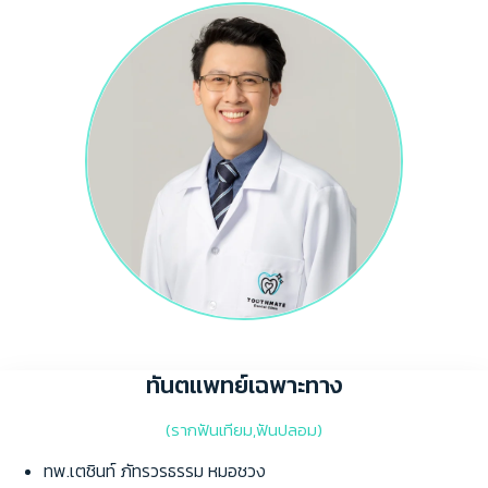
ทันตแพทย์เฉพาะทาง
(รากฟันเทียม,ฟันปลอม)
ทพ.เตชินท์ ภัทรวรธรรม หมอชวง